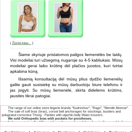
(
Žiūrėti kitas...
)
Šiame skyriuje pristatomos pailgos liemenėlės be laidų.
Visi modeliai turi užsegimą nugaroje su 4-5 kabliukais. Mūsų
modeliai gerai laiko krūtinę dėl plačios juostos, kuri tvirtai
apkabina kūną.
Išsamią konsultaciją dėl mūsų plius dydžio liemenėlių
galite gauti susisiekę su mūsų darbuotoju biure telefonu ir
jas įsigyti. Su mūsų liemenėlė, skirta didelėms krūtims,
jausitės tikrai patogiai.
The range of our online store lingerie brands "Kudreshov", "Rago", "Merelin Monroe".
The sale of soft bras (bras), corset belt anchorages for stockings, bustiers and
polugratsii corrective Thong - Panties with utjazhki belly Waist trousers.
We sold Orthopedic bras with pockets for prostheses.
It does not visually different from the usual, and therefore indispensable for
women undergoing mastectomy.
The range has a compression and postoperative linen, which is specially