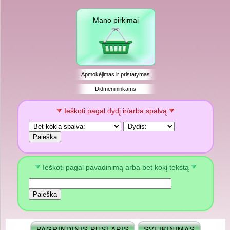
Mano pirkimai
Apmokėjimas ir pristatymas
Didmenininkams
Ieškoti pagal dydį ir/arba spalvą
Ieškoti pagal pavadinimą arba bet kokį tekstą
PAGRINDINIS PUSLAPIS
SVEIKINIMAS