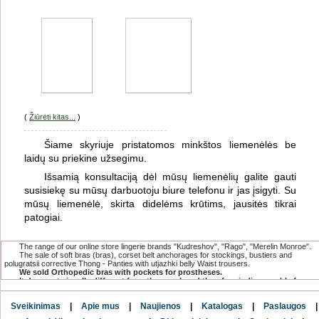
(
Žiūrėti kitas...
)
Šiame skyriuje pristatomos minkštos liemenėlės be
laidų su priekine užsegimu.
Išsamią konsultaciją dėl mūsų liemenėlių galite gauti
susisiekę su mūsų darbuotoju biure telefonu ir jas įsigyti. Su
mūsų liemenėlė, skirta didelėms krūtims, jausitės tikrai
patogiai.
The range of our online store lingerie brands "Kudreshov", "Rago", "Merelin Monroe".
The sale of soft bras (bras), corset belt anchorages for stockings, bustiers and
polugratsii corrective Thong - Panties with utjazhki belly Waist trousers.
We sold Orthopedic bras with pockets for prostheses.
It does not visually different from the usual, and therefore indispensable for
women undergoing mastectomy.
The range has a compression and postoperative linen, which is specially
Sveikinimas
|
Apie mus
|
Naujienos
|
Katalogas
|
Paslaugos
|
designed for women after surgical and cosmetic breast surgeries.
and postnatal underwear after surgery for creating a flat stomach.