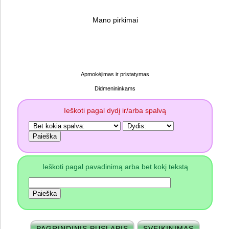
Mano pirkimai
Apmokėjimas ir pristatymas
Didmenininkams
Ieškoti pagal dydį ir/arba spalvą
Ieškoti pagal pavadinimą arba bet kokį tekstą
PAGRINDINIS PUSLAPIS
SVEIKINIMAS