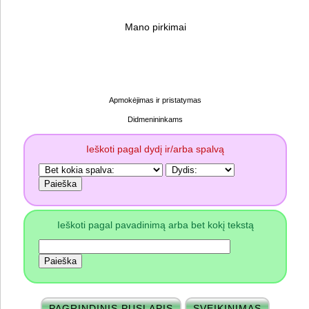
Mano pirkimai
Apmokėjimas ir pristatymas
Didmenininkams
Ieškoti pagal dydį ir/arba spalvą
Ieškoti pagal pavadinimą arba bet kokį tekstą
PAGRINDINIS PUSLAPIS
SVEIKINIMAS