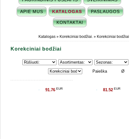
APIE MUS
KATALOGAS
PASLAUGOS
KONTAKTAI
Katalogas
»
Korekciniai bodžiai.
» Korekciniai bodžiai
Korekciniai bodžiai
EUR
EUR
91.76
81.52