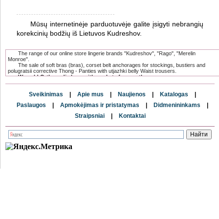
Mūsų internetinėje parduotuvėje galite įsigyti nebrangių
korekcinių bodžių iš Lietuvos Kudreshov.
The range of our online store lingerie brands "Kudreshov", "Rago", "Merelin
Monroe".
The sale of soft bras (bras), corset belt anchorages for stockings, bustiers and
polugratsii corrective Thong - Panties with utjazhki belly Waist trousers.
We sold Orthopedic bras with pockets for prostheses.
It does not visually different from the usual, and therefore indispensable for
women undergoing mastectomy.
Sveikinimas
|
Apie mus
|
Naujienos
|
Katalogas
|
The range has a compression and postoperative linen, which is specially
designed for women after surgical and cosmetic breast surgeries.
Paslaugos
|
Apmokėjimas ir pristatymas
|
Didmenininkams
|
and postnatal underwear after surgery for creating a flat stomach.
Only here you can buy underwear baltic directly from the factory and from
Straipsniai
|
Kontaktai
the direct supplier.