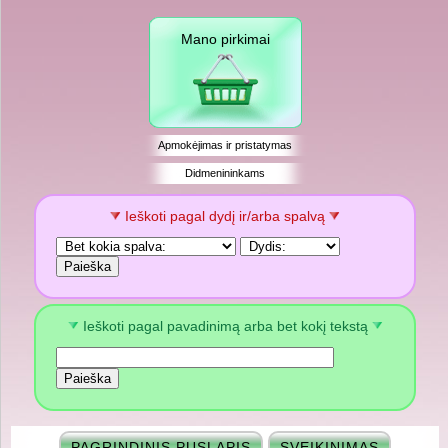
Mano pirkimai
Apmokėjimas ir pristatymas
Didmenininkams
Ieškoti pagal dydį ir/arba spalvą
Ieškoti pagal pavadinimą arba bet kokį tekstą
PAGRINDINIS PUSLAPIS
SVEIKINIMAS