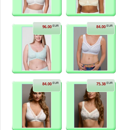
EUR
EUR
96.00
84.00
EUR
EUR
84.00
75.38