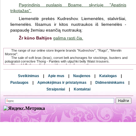
Pagrindinis puslapis Boame.
skyriuje "Apatinis
trikotažas".
Liemenėlė prekės Kudreshov. Liemenėlės, stalviršiai,
liemenėlės. Išsamus ir kitos nuotraukos iš liemenėlės -
paspaudę žemiau esančią nuotrauką:
Žr kūno Baltijos
galima rasti čia.
The range of our online store lingerie brands "Kudreshov", "Rago", "Merelin
Monroe".
The sale of soft bras (bras), corset belt anchorages for stockings, bustiers and
polugratsii corrective Thong - Panties with utjazhki belly Waist trousers.
We sold Orthopedic bras with pockets for prostheses.
It does not visually different from the usual, and therefore indispensable for
women undergoing mastectomy.
Sveikinimas
|
Apie mus
|
Naujienos
|
Katalogas
|
The range has a compression and postoperative linen, which is specially
designed for women after surgical and cosmetic breast surgeries.
Paslaugos
|
Apmokėjimas ir pristatymas
|
Didmenininkams
|
and postnatal underwear after surgery for creating a flat stomach.
Only here you can buy underwear baltic directly from the factory and from
Straipsniai
|
Kontaktai
the direct supplier.