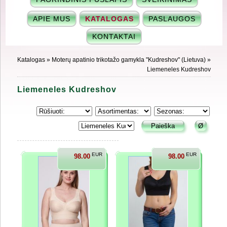
APIE MUS
KATALOGAS
PASLAUGOS
KONTAKTAI
Katalogas
»
Moterų apatinio trikotažo gamykla "Kudreshov" (Lietuva)
»
Liemeneles Kudreshov
Liemeneles Kudreshov
EUR
EUR
98.00
98.00