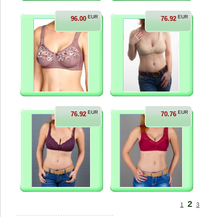
EUR
EUR
96.00
76.92
EUR
EUR
76.92
70.76
2
1
3