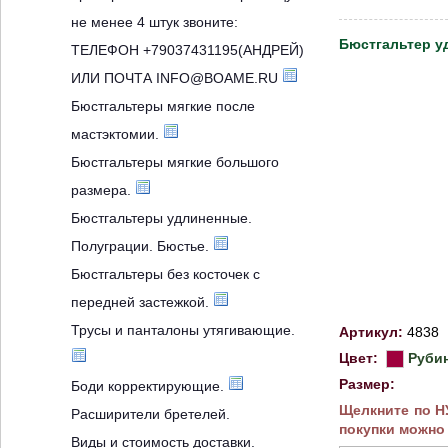
не менее 4 штук звоните:
Бюстгальтер уд
ТЕЛЕФОН +79037431195(АНДРЕЙ)
ИЛИ ПОЧТА INFO@BOAME.RU
Бюстгальтеры мягкие после
мастэктомии.
Бюстгальтеры мягкие большого
размера.
Бюстгальтеры удлиненные.
Полуграции. Бюстье.
Бюстгальтеры без косточек с
передней застежкой.
Трусы и панталоны утягивающие.
Артикул:
4838
Цвет:
Руби
Размер:
Боди корректирующие.
Щелкните по 
Расширители бретелей.
покупки можно
Виды и стоимость доставки.