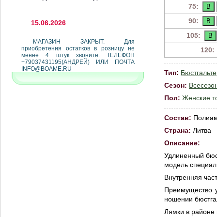
75:
90:
15.06.2026
105:
МАГАЗИН ЗАКРЫТ. Для
приобретения остатков в розницу не
120:
менее 4 штук звоните: ТЕЛЕФОН
+79037431195(АНДРЕЙ) ИЛИ ПОЧТА
INFO@BOAME.RU
Тип:
Бюстгальте
Сезон:
Всесезо
Пол:
Женские т
Состав:
Полиам
Страна:
Литва
Описание:
Удлиненный бюс
модель специал
Внутренняя час
Преимущество у
ношении бюстгал
Лямки в районе 