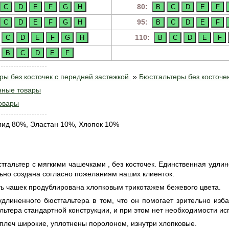
80:
95:
110:
ры без косточек с передней застежкой.
»
Бюстгальтеры без косточе
нные товары
овары
ид 80%, Эластан 10%, Хлопок 10%
тгальтер с мягкими чашечками , без косточек. Единственная удли
ьно создана согласно пожеланиям наших клиенток.
ть чашек продублирована хлопковым трикотажем бежевого цвета.
длиненного бюстгальтера в том, что он помогает зрительно изба
ьтера стандартной конструкции, и при этом нет необходимости исп
плеч широкие, уплотнены поролоном, изнутри хлопковые.