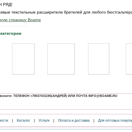
Н РЯД!
сивые текстильные расширители бретелей для любого бюстгальте
вную страницу Boame
 категории
к звоните: ТЕЛЕФОН +79037431195(АНДРЕЙ) ИЛИ ПОЧТА INFO@BOAME.RU
вости
|
Каталог
|
Услуги
|
Оплата и доставка
|
Для оптовых покуп