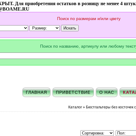
ЫТ. Для приобретения остатков в розницу не менее 4 шт
@BOAME.RU
Поиск по размерам и/или цвету
Поиск по названию, артикулу или любому текс
ГЛАВНАЯ
ПРИВЕТСТВИЕ
О НАС
КАТА
Каталог
»
Бюстгальтеры без косточек 