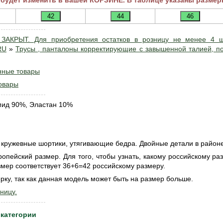
 будет изменить в вашей КОРЗИНЕ. В таблице указаны размер
ЗАКРЫТ. Для приобретения остатков в розницу не менее 4 
RU
»
Трусы , панталоны корректирующие с завышенной талией, п
нные товары
овары
ид 90%, Эластан 10%
 кружевные шортики, утягивающие бедра. Двойные детали в район
ропейский размер. Для того, чтобы узнать, какому российскому ра
мер соответствует 36+6=42 российскому размеру.
ку, так как данная модель может быть на размер больше.
ницу.
 категории