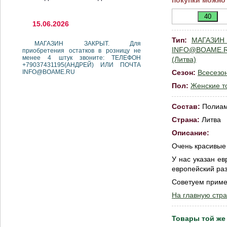
покупки можно
15.06.2026
Тип:
МАГАЗИН 
МАГАЗИН ЗАКРЫТ. Для
INFO@BOAME.
приобретения остатков в розницу не
менее 4 штук звоните: ТЕЛЕФОН
(Литва)
+79037431195(АНДРЕЙ) ИЛИ ПОЧТА
INFO@BOAME.RU
Сезон:
Всесезо
Пол:
Женские т
Состав:
Полиам
Страна:
Литва
Описание:
Очень красивые
У нас указан ев
европейский раз
Советуем пример
На главную стра
Товары той же