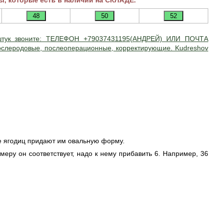
ы, которые есть в наличии на СКЛАДЕ.
штук звоните: ТЕЛЕФОН +79037431195(АНДРЕЙ) ИЛИ ПОЧТА
ослеродовые, послеоперационные, корректирующие. Kudreshov
е ягодиц придают им овальную форму.
змеру он соответствует, надо к нему прибавить 6. Например, 36