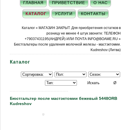
ГЛАВНАЯ
ПРИВЕТСТВИЕ
О НАС
КАТАЛОГ
УСЛУГИ
КОНТАКТЫ
Каталог
»
МАГАЗИН ЗАКРЫТ. Для приобретения остатков в
розницу не менее 4 штук звоните: ТЕЛЕФОН
+79037431195(АНДРЕЙ) ИЛИ ПОЧТА INFO@BOAME.RU
»
Бюстгальтеры после удаления молочной железы - мастэктомии.
Kudreshov (Литва)
Каталог
Бюстгальтер после мастэктомии бежевый 5448ORB
Kudreshov