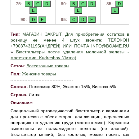
75:
80:
85:
90:
95:
Тип:
МАГАЗИН ЗАКРЫТ. Для приобретения остатков в
розницу не менее 4 штук звоните: ТЕЛЕФОН
+79037431195(АНДРЕЙ) ИЛИ ПОЧТА INFO@BOAME.RU
»
Бюстгальтеры после удаления молочной железы -
мастэктомии. Kudreshov (Литва)
Сезон:
Всесезонные товары
Пол:
Женские товары
Состав:
Полиамид 80%, Эластан 15%, Вискоза 5%
Страна:
Литва
Описание:
Специальный ортопедический бюстгальтер с карманами
для протезов с обеих сторон для женщин, перенесших
операцию по удалению груди (мастэктомию). Кармашки
выполнены из полиамидного полотна (не хлопок!).
Бюстгальтер мягкий, без косточек, можно носить как